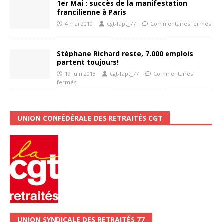
1er Mai : succès de la manifestation
francilienne à Paris
4 mai 2010
Cgt-fapt_77
Commentaires fermés
Stéphane Richard reste, 7.000 emplois
partent toujours!
19 juin 2013
Cgt-fapt_77
Commentaires
fermés
UNION CONFÉDÉRALE DES RETRAITÉS CGT
UNION SYNDICALE DES RETRAITÉS 77