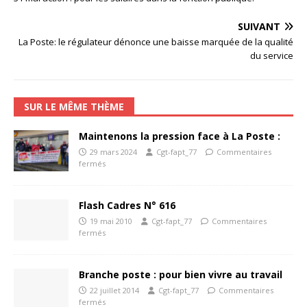
SUIVANT
La Poste: le régulateur dénonce une baisse marquée de la qualité
du service
SUR LE MÊME THÈME
Maintenons la pression face à La Poste :
29 mars 2024
Cgt-fapt_77
Commentaires
fermés
Flash Cadres N° 616
19 mai 2010
Cgt-fapt_77
Commentaires
fermés
Branche poste : pour bien vivre au travail
22 juillet 2014
Cgt-fapt_77
Commentaires
fermés