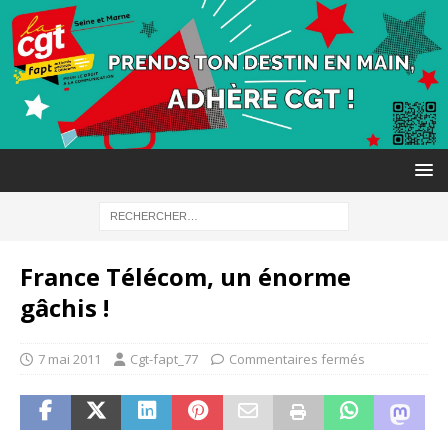
France Télécom, un énorme
gâchis !
7 mai 2011
Cgt-fapt_77
Commentaires fermés