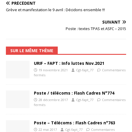
PRÉCÉDENT
Grève et manifestation le 9 avril : Décidons ensemble !!!
SUIVANT
Poste : textes TPAS et ASFC – 2015
SUR LE MÊME THÈME
URIF – FAPT : Info luttes Nov.2021
19 novembre 2021
Cgt-fapt_77
Commentaires
fermés
Poste / télécoms : Flash Cadres N°774
28 décembre 2017
Cgt-fapt_77
Commentaires
fermés
Poste – Télécoms : Flash Cadres n°763
22 mai 2017
Cgt-fapt_77
Commentaires