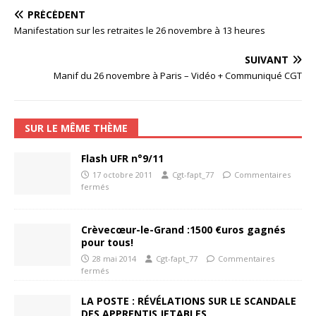
PRÉCÉDENT
Manifestation sur les retraites le 26 novembre à 13 heures
SUIVANT
Manif du 26 novembre à Paris – Vidéo + Communiqué CGT
SUR LE MÊME THÈME
Flash UFR n°9/11
17 octobre 2011
Cgt-fapt_77
Commentaires
fermés
Crèvecœur-le-Grand :1500 €uros gagnés
pour tous!
28 mai 2014
Cgt-fapt_77
Commentaires
fermés
LA POSTE : RÉVÉLATIONS SUR LE SCANDALE
DES APPRENTIS JETABLES