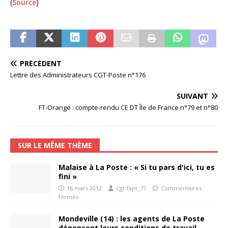
(
Source
)
PRÉCÉDENT
Lettre des Administrateurs CGT-Poste n°176
SUIVANT
FT-Orange : compte-rendu CE DT Île de France n°79 et n°80
SUR LE MÊME THÈME
Malaise à La Poste : « Si tu pars d'ici, tu es
fini »
16 mars 2012
Cgt-fapt_77
Commentaires
fermés
Mondeville (14) : les agents de La Poste
dénoncent leurs conditions de travail