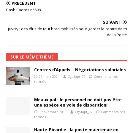
PRÉCÉDENT
Flash Cadres n°698
SUIVANT
Juvisy : des élus de tout bord mobilisés pour garder le centre de tri
de la Poste
SUR LE MÊME THÈME
Centres d’Appels – Négociations salariales
21 mars 2024
Cgt-fapt_77
Commentaires
fermés
Meaux pal : le personnel ne doit pas être
une espèce en voie de disparition!
9 novembre 2010
Cgt-fapt_77
Commentaires
fermés
Haute-Picardie : la poste maintenue en