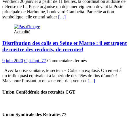
Vendredi 20 janvier à partir de 11 heures, la coordination audoise de
:
défense de La Poste organise un déjeuner vigneron devant la Poste
pour
principale de Narbonne, boulevard Gambetta. Par cette action
sauver
symbolique, elle entend saluer
[…]
les
bureaux
de
Actualité
poste.
Distribution des colis en Seine et Marne : il est urgent
de mettre des renforts, de recruter!
sur
9 juin 2020
Cgt-fapt_77
Commentaires fermés
Distribution
Avec la crise sanitaire, le secteur « Colis » a explosé. On en est à
des
un trafic quasi équivalent à la période des fêtes de fins d’année!
colis
Mais pour l’instant, « on » ne voit rien venir et
[…]
en
Seine
et
Union Confédérale des retraités CGT
Marne
:
il
est
Union Syndicale des Retraités 77
urgent
de
mettre