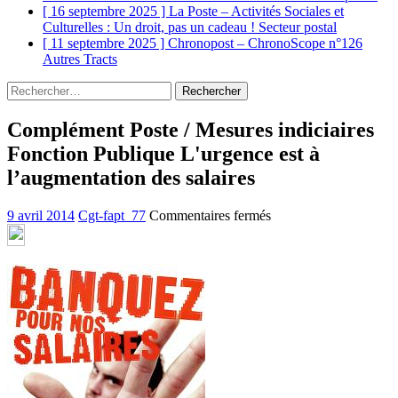
[ 16 septembre 2025 ]
La Poste – Activités Sociales et
Culturelles : Un droit, pas un cadeau !
Secteur postal
[ 11 septembre 2025 ]
Chronopost – ChronoScope n°126
Autres Tracts
Rechercher :
Complément Poste / Mesures indiciaires
Fonction Publique L'urgence est à
l’augmentation des salaires
sur
9 avril 2014
Cgt-fapt_77
Commentaires fermés
Complément
Poste
/
Mesures
indiciaires
Fonction
Publique
L'urgence
est
à
l’augmentation