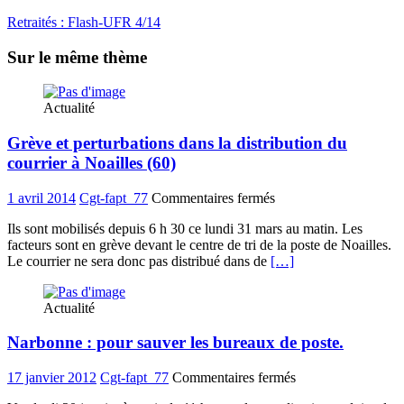
Retraités : Flash-UFR 4/14
Sur le même thème
Actualité
Grève et perturbations dans la distribution du
courrier à Noailles (60)
sur
1 avril 2014
Cgt-fapt_77
Commentaires fermés
Grève
Ils sont mobilisés depuis 6 h 30 ce lundi 31 mars au matin. Les
et
facteurs sont en grève devant le centre de tri de la poste de Noailles.
perturbations
Le courrier ne sera donc pas distribué dans de
[…]
dans
la
distribution
Actualité
du
courrier
Narbonne : pour sauver les bureaux de poste.
à
Noailles
(60)
sur
17 janvier 2012
Cgt-fapt_77
Commentaires fermés
Narbonne