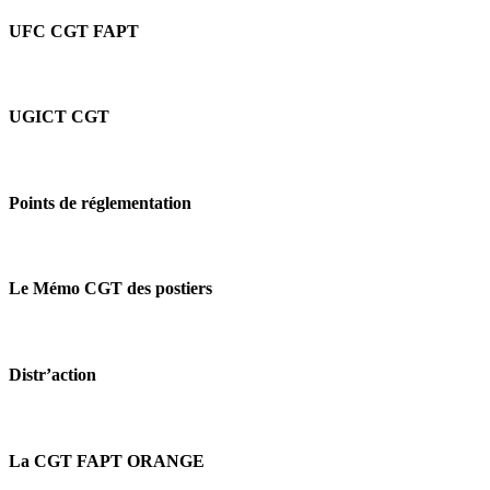
des
UFC CGT FAPT
renforts,
de
recruter!
UGICT CGT
Points de réglementation
Le Mémo CGT des postiers
Distr’action
La CGT FAPT ORANGE