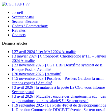
accueil
Secteur postal
Secteur télécoms
Cadres / Commerciaux
Retraités
Contacts
Derniers articles
[ 27 avril 2024 ]
1er MAI 2024
Actualité
[ 3 janvier 2024 ]
Chronopost: Chronoscope n°111 – Janvier
2024
Actualité
[ 23 novembre 2023 ]
CGT LBP Deuxième syndicat de la
Banque Postale
Actualité
[ 20 novembre 2023 ]
Actualité
[ 15 novembre 2023 ]
Postières – Postiers Gardons la main
sur nos congés !
Actualité
[ 3 avril 2026 ]
la mutuelle à la poste La CGT vous informe
Secteur postal
[ 3 avril 2026 ]
Mutuelle : encore des changements et…. des
augmentations pour les salariéS !!!
Secteur postal
[ 19 septembre 2025 ]
La Poste -Projet de développement de
la Direction Commerciale DDCE/Télévente :
Secteur postal