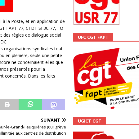
il à la Poste, et en application de
, CGT FAPT 77, CFDT SF3C 77, FO
t des règles de dialogue social
UFC CGT FAPT
PDC.
s organisations syndicales tout
ou en plénière, seule une petite
ncore ne concernaient-elles que
rios présentés pour la
nt concernés. Dans les faits
SUIVANT
UGICT CGT
ur-le-Grand/Feuquières (60): grève
illimitée aux centres de distribution