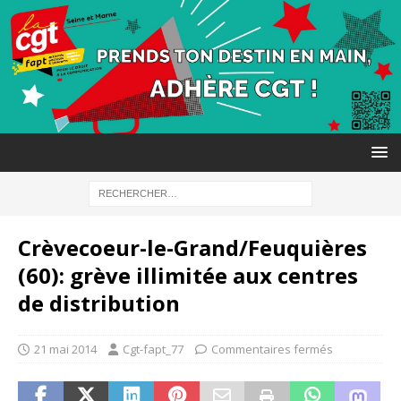
Crèvecoeur-le-Grand/Feuquières
(60): grève illimitée aux centres
de distribution
21 mai 2014
Cgt-fapt_77
Commentaires fermés