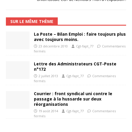
SUR LE MÊME THÈME
La Poste – Bilan Emploi : faire toujours plus
avec toujours moins.
23 décembre 2010
Cgt-fapt_77
Commentaires
fermés
Lettre des Administrateurs CGT-Poste
n°172
2 juillet 2013
Cgt-fapt_77
Commentaires
fermés
Courrier : front syndical uni contre le
passage à la hussarde sur deux
réorganisations
19 août 2014
Cgt-fapt_77
Commentaires
fermés