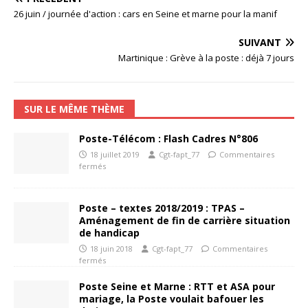
26 juin / journée d'action : cars en Seine et marne pour la manif
SUIVANT
Martinique : Grève à la poste : déjà 7 jours
SUR LE MÊME THÈME
Poste-Télécom : Flash Cadres N°806
18 juillet 2019
Cgt-fapt_77
Commentaires
fermés
Poste – textes 2018/2019 : TPAS –
Aménagement de fin de carrière situation
de handicap
18 juin 2018
Cgt-fapt_77
Commentaires
fermés
Poste Seine et Marne : RTT et ASA pour
mariage, la Poste voulait bafouer les