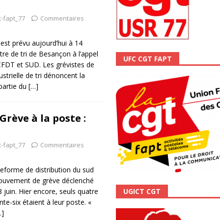
ALITÉ
t-fapt_77
Commentaires
t prévu aujourd’hui à 14
tre de tri de Besançon à l’appel
UFC CGT FAPT
CFDT et SUD. Les grévistes de
strielle de tri dénoncent la
partie du
[…]
Grève à la poste :
t-fapt_77
Commentaires
teforme de distribution du sud
ouvement de grève déclenché
UGICT CGT
 juin. Hier encore, seuls quatre
e-six étaient à leur poste. «
…]