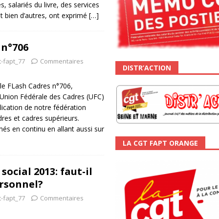
s, salariés du livre, des services
et bien d’autres, ont exprimé
[…]
 n°706
t-fapt_77
Commentaires
DISTR’ACTION
 le FLash Cadres n°706,
 Union Fédérale des Cadres (UFC)
ication de notre fédération
dres et cadres supérieurs.
més en continu en allant aussi sur
LA CGT FAPT ORANGE
social 2013: faut-il
rsonnel?
t-fapt_77
Commentaires