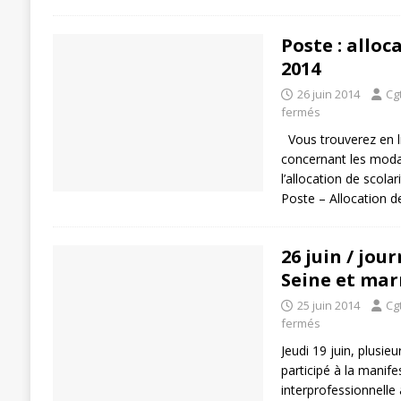
Poste : alloc
2014
26 juin 2014
Cg
fermés
Vous trouverez en l
concernant les modal
l’allocation de scola
Poste – Allocation d
26 juin / jou
Seine et mar
25 juin 2014
Cg
fermés
Jeudi 19 juin, plusieu
participé à la manife
interprofessionnelle