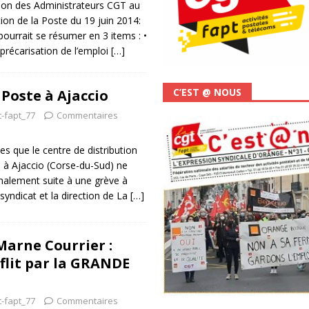
ation des Administrateurs CGT au
ion de la Poste du 19 juin 2014:
pourrait se résumer en 3 items : •
 précarisation de l’emploi
[…]
C’EST @ NOUS
 Poste à Ajaccio
t-fapt_77
Commentaires
es que le centre de distribution
o à Ajaccio (Corse-du-Sud) ne
malement suite à une grève à
 syndicat et la direction de La
[…]
arne Courrier :
nflit par la GRANDE
t-fapt_77
Commentaires