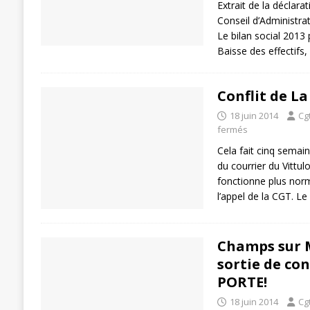
Extrait de la déclar
Conseil d’Administrat
Le bilan social 2013 
Baisse des effectifs,
Conflit de La
18 juin 2014
Cg
fermés
Cela fait cinq semain
du courrier du Vittul
fonctionne plus nor
l’appel de la CGT. Le
Champs sur M
sortie de co
PORTE!
18 juin 2014
Cg