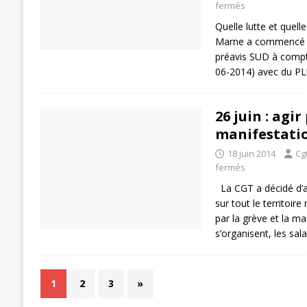
fermés
Quelle lutte et quell
Marne a commencé le
préavis SUD à compter
06-2014) avec du P
26 juin : agir
manifestati
18 juin 2014
Cg
fermés
La CGT a décidé d’al
sur tout le territoire
par la grève et la man
s’organisent, les sal
1
2
3
»