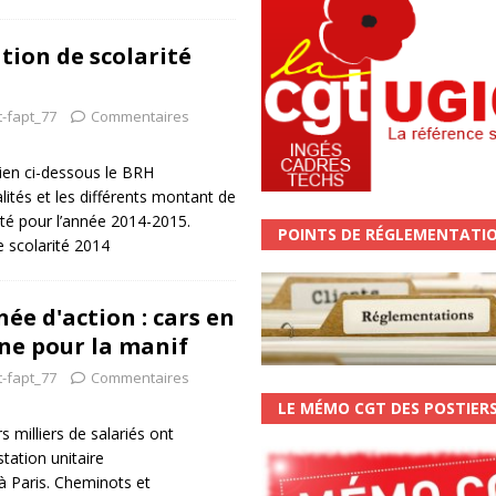
ation de scolarité
t-fapt_77
Commentaires
ien ci-dessous le BRH
ités et les différents montant de
rité pour l’année 2014-2015.
POINTS DE RÉGLEMENTATI
e scolarité 2014
rnée d'action : cars en
ne pour la manif
t-fapt_77
Commentaires
LE MÉMO CGT DES POSTIER
rs milliers de salariés ont
station unitaire
 à Paris. Cheminots et