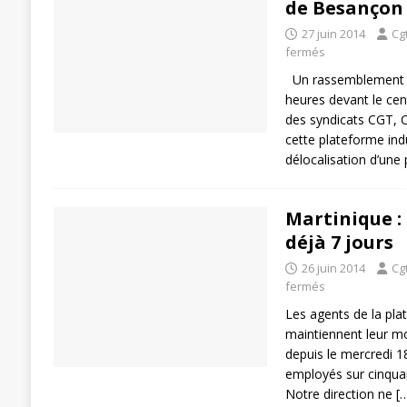
de Besançon
[ 27 avril 2024 ]
1er MAI 2024
ACTU
27 juin 2014
Cg
fermés
Un rassemblement es
heures devant le cen
des syndicats CGT, 
cette plateforme indu
délocalisation d’une 
Martinique : 
déjà 7 jours
26 juin 2014
Cg
fermés
Les agents de la pla
maintiennent leur m
depuis le mercredi 18
employés sur cinquant
Notre direction ne
[