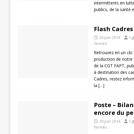
intermittents en lutte
publics, de la santé 
Flash Cadres
20 juin 2014
Cg
fermés
Retrouvez en un clic
production de notre
de la CGT FAPT, publ
à destination des ca
Cadres, restez infor
la
[…]
Poste – Bilan 
encore du pe
20 juin 2014
Cg
fermés