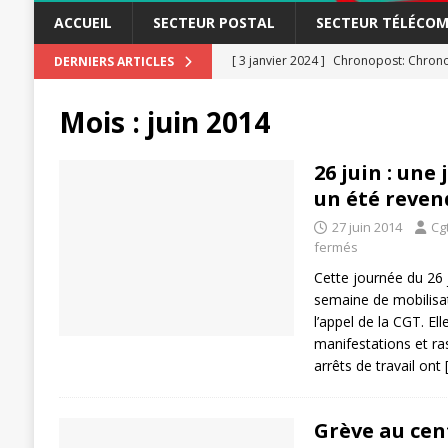
ACCUEIL
SECTEUR POSTAL
SECTEUR TÉLÉCOM
[ 3 janvier 2024 ]
Chronopost: Chrono
DERNIERS ARTICLES
[ 23 novembre 2023 ]
CGT LBP Deuxiè
Mois :
juin 2014
[ 20 novembre 2023 ]
ACTUALITÉ
[ 15 novembre 2023 ]
Postières – Pos
26 juin : une
un été reven
[ 3 avril 2026 ]
la mutuelle à la poste
27 juin 2014
Cg
[ 3 avril 2026 ]
Mutuelle : encore des 
fermés
POSTAL
Cette journée du 26 j
[ 19 septembre 2025 ]
semaine de mobilisat
La Poste -Pro
l’appel de la CGT. El
SECTEUR POSTAL
manifestations et r
arrêts de travail ont
[ 16 septembre 2025 ]
La Poste – Acti
POSTAL
Grève au cent
[ 11 septembre 2025 ]
Chronopost –