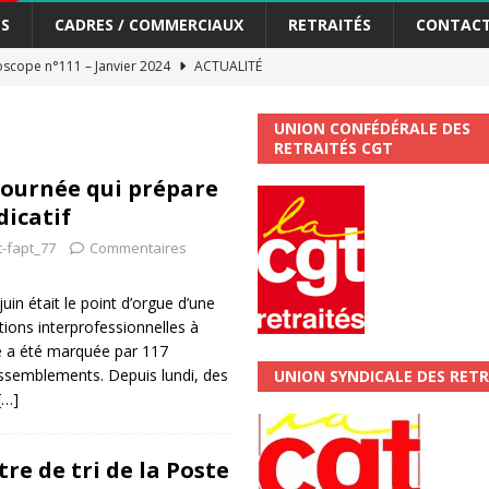
S
CADRES / COMMERCIAUX
RETRAITÉS
CONTAC
scope n°111 – Janvier 2024
ACTUALITÉ
me syndicat de la Banque Postale
ACTUALITÉ
UNION CONFÉDÉRALE DES
RETRAITÉS CGT
tiers Gardons la main sur nos congés !
ACTUALITÉ
 journée qui prépare
dicatif
 La CGT vous informe
SECTEUR POSTAL
t-fapt_77
Commentaires
changements et…. des augmentations pour les salariéS !!!
SECTEUR
uin était le point d’orgue d’une
ions interprofessionnelles à
jet de développement de la Direction Commerciale DDCE/Télévente :
le a été marquée par 117
assemblements. Depuis lundi, des
UNION SYNDICALE DES RETR
[…]
vités Sociales et Culturelles : Un droit, pas un cadeau !
SECTEUR
re de tri de la Poste
 ChronoScope n°126
AUTRES TRACTS