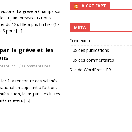
LA CGT FAPT
e victoire! La grève à Champs sur
 11 juin (préavis CGT puis
 du 12). Elle a pris fin hier (17-
MÉTA
LUS pour
[…]
Connexion
 par la grève et les
Flux des publications
ons
Flux des commentaires
t-fapt_77
Commentaires
Site de WordPress-FR
ler à la rencontre des salariés
 national en appelant à l’action,
ifestation, le 26 juin. Les luttes
ariés relèvent
[…]