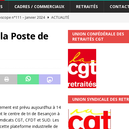
S
CADRES / COMMERCIAUX
RETRAITÉS
CONTAC
scope n°111 – Janvier 2024
ACTUALITÉ
me syndicat de la Banque Postale
ACTUALITÉ
 la Poste de
UNION CONFÉDÉRALE DES
RETRAITÉS CGT
tiers Gardons la main sur nos congés !
ACTUALITÉ
 La CGT vous informe
SECTEUR POSTAL
changements et…. des augmentations pour les salariéS !!!
SECTEUR
jet de développement de la Direction Commerciale DDCE/Télévente :
UNION SYNDICALE DES RETR
vités Sociales et Culturelles : Un droit, pas un cadeau !
SECTEUR
ment est prévu aujourd’hui à 14
t le centre de tri de Besançon à
syndicats CGT, CFDT et SUD. Les
 ChronoScope n°126
AUTRES TRACTS
cette plateforme industrielle de