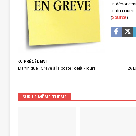
tri dénoncent
[ 27 avril 2024 ]
1er MAI 2024
ACTU
tri du courri
(
Source
)
PRÉCÉDENT
Martinique : Grève à la poste : déjà 7 jours
26 j
SUR LE MÊME THÈME