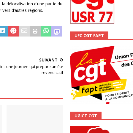
 la délocalisation d’une partie du
ALITÉ
er vers d’autres régions.
UFC CGT FAPT
SUIVANT
uin : une journée qui prépare un été
revendicatif
UGICT CGT