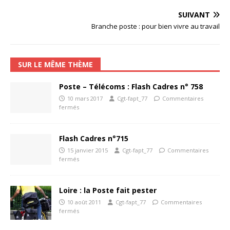
SUIVANT
Branche poste : pour bien vivre au travail
SUR LE MÊME THÈME
Poste – Télécoms : Flash Cadres n° 758
10 mars 2017
Cgt-fapt_77
Commentaires
fermés
Flash Cadres n°715
15 janvier 2015
Cgt-fapt_77
Commentaires
fermés
Loire : la Poste fait pester
10 août 2011
Cgt-fapt_77
Commentaires
fermés