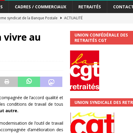
S
CADRES / COMMERCIAUX
RETRAITÉS
CONTAC
me syndicat de la Banque Postale
ACTUALITÉ
 vivre au
UNION CONFÉDÉRALE DES
tiers Gardons la main sur nos congés !
ACTUALITÉ
RETRAITÉS CGT
 La CGT vous informe
SECTEUR POSTAL
changements et…. des augmentations pour les salariéS !!!
SECTEUR
jet de développement de la Direction Commerciale DDCE/Télévente :
ccompagnée de l’accord qualité et
vités Sociales et Culturelles : Un droit, pas un cadeau !
SECTEUR
UNION SYNDICALE DES RETR
 les conditions de travail de tous
ut autre.
 ChronoScope n°126
AUTRES TRACTS
odernisation de l’outil de travail
ALITÉ
 accompagnée d’amélioration des