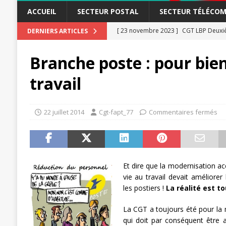
ACCUEIL
SECTEUR POSTAL
SECTEUR TÉLÉCOM
[ 23 novembre 2023 ]
CGT LBP Deuxiè
DERNIERS ARTICLES
[ 20 novembre 2023 ]
ACTUALITÉ
Branche poste : pour bien
[ 15 novembre 2023 ]
Postières – Pos
travail
[ 3 avril 2026 ]
la mutuelle à la poste
[ 3 avril 2026 ]
Mutuelle : encore des 
22 juillet 2014
Cgt-fapt_77
Commentaires fermés
POSTAL
[ 19 septembre 2025 ]
La Poste -Pro
SECTEUR POSTAL
Et dire que la modernisation a
[ 16 septembre 2025 ]
La Poste – Acti
vie au travail devait améliorer
POSTAL
les postiers !
La réalité est to
[ 11 septembre 2025 ]
Chronopost –
La CGT a toujours été pour la m
[ 27 avril 2024 ]
1er MAI 2024
ACTU
qui doit par conséquent être