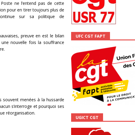
a Poste ne l’entend pas de cette
scope n°111 – Janvier 2024
ACTUALITÉ
ation pour en tirer toujours plus de
 continue sur sa politique de
mauvaises, preuve en est le bilan
UFC CGT FAPT
 une nouvelle fois la souffrance
re.
lus souvent menées à la hussarde
chacun s’interroge et pourquoi ses
que réorganisation.
UGICT CGT