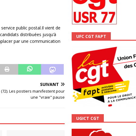
ALITÉ
rvice public postal.Il vient de
 candidats distribuées jusqu’à
UFC CGT FAPT
emplacer par une communication
SUIVANT
(72). Les postiers manifestent pour
une "vraie" pause
UGICT CGT