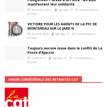
manifestent leur solidarité
19 octobre 2011
Cgt-fapt_77
Commentaires
fermés
VICTOIRE POUR LES AGENTS DE LA PFC DE
MONTEREAU SUR LE JARD !!!
26 juillet 2024
Cgt-fapt_77
Commentaires
fermés
Toujours aucune issue dans le conflit de La
Poste d'Ajaccio
7 août 2014
Cgt-fapt_77
Commentaires
fermés
UNION CONFÉDÉRALE DES RETRAITÉS CGT