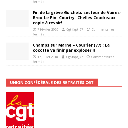
fermés
Fin de la grève Guichets secteur de Vaires-
Brou-Le Pin- Courtry- Chelles Coudreaux:
copie à revoir!
7 février 2020
Cgt-fapt_77
Commentaires
fermés
Champs sur Marne – Courrier (77) : La
cocotte va finir par exploser!!!
17 juillet 2018
Cgt-fapt_77
Commentaires
fermés
UNION CONFÉDÉRALE DES RETRAITÉS CGT