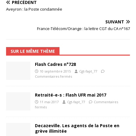
PRÉCÉDENT
Aveyron : la Poste condamnée
SUIVANT
France-Télécom/Orange : la lettre CGT du CA n°167
SUR LE MÊME THÈME
Flash Cadres n°728
10 septembre 2015
Cgt-fapt_77
Commentaires fermés
Retraité-e-s : Flash UFR mai 2017
11 mai 2017
Cgt-fapt_77
Commentaires
fermés
Decazeville. Les agents de la Poste en
grève illimitée