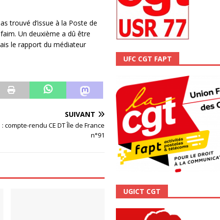
scope n°111 – Janvier 2024
ACTUALITÉ
pas trouvé d’issue à la Poste de
 faim. Un deuxième a dû être
ais le rapport du médiateur
UFC CGT FAPT
SUIVANT
 : compte-rendu CE DT Île de France
n°91
UGICT CGT