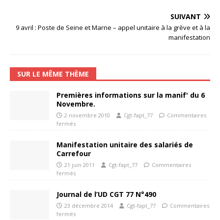
SUIVANT
9 avril : Poste de Seine et Marne – appel unitaire à la grève et à la
manifestation
SUR LE MÊME THÈME
Premières informations sur la manif' du 6
Novembre.
2 novembre 2010
Cgt-fapt_77
Commentaires
fermés
Manifestation unitaire des salariés de
Carrefour
21 juin 2011
Cgt-fapt_77
Commentaires
fermés
Journal de l’UD CGT 77 N°490
23 décembre 2014
Cgt-fapt_77
Commentaires
fermés