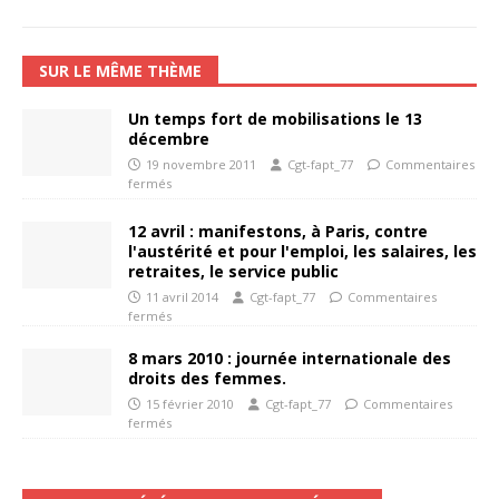
SUR LE MÊME THÈME
Un temps fort de mobilisations le 13
décembre
19 novembre 2011
Cgt-fapt_77
Commentaires
fermés
12 avril : manifestons, à Paris, contre
l'austérité et pour l'emploi, les salaires, les
retraites, le service public
11 avril 2014
Cgt-fapt_77
Commentaires
fermés
8 mars 2010 : journée internationale des
droits des femmes.
15 février 2010
Cgt-fapt_77
Commentaires
fermés