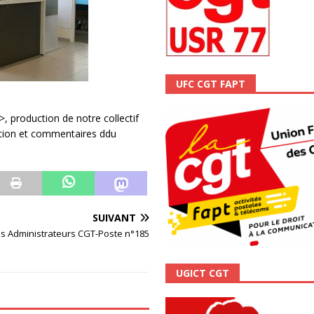
scope n°111 – Janvier 2024
ACTUALITÉ
UFC CGT FAPT
>, production de notre collectif
iation et commentaires ddu
SUIVANT
es Administrateurs CGT-Poste n°185
UGICT CGT