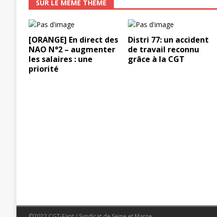
SUR LE MÊME THÈME
[ORANGE] En direct des
Distri 77: un accident
NAO N°2 – augmenter
de travail reconnu
les salaires : une
grâce à la CGT
priorité
©2022 CGT-Fapt / Syndicat de Seine et Marne