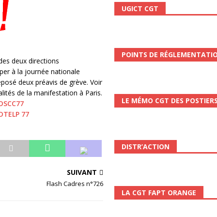
UGICT CGT
 ChronoScope n°126
AUTRES TRACTS
ALITÉ
POINTS DE RÉGLEMENTATI
des deux directions
per à la journée nationale
éposé deux préavis de grève. Voir
lités de la manifestation à Paris.
LE MÉMO CGT DES POSTIER
 DSCC77
 DTELP 77
DISTR’ACTION
SUIVANT
Flash Cadres n°726
LA CGT FAPT ORANGE