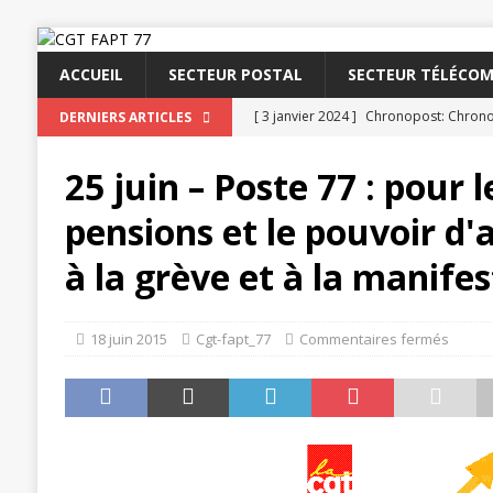
ACCUEIL
SECTEUR POSTAL
SECTEUR TÉLÉCOM
[ 3 janvier 2024 ]
Chronopost: Chrono
DERNIERS ARTICLES
[ 23 novembre 2023 ]
CGT LBP Deuxiè
25 juin – Poste 77 : pour l
[ 20 novembre 2023 ]
ACTUALITÉ
pensions et le pouvoir d'
[ 15 novembre 2023 ]
Postières – Pos
à la grève et à la manife
[ 3 avril 2026 ]
la mutuelle à la poste
[ 3 avril 2026 ]
Mutuelle : encore des 
18 juin 2015
Cgt-fapt_77
Commentaires fermés
POSTAL
[ 19 septembre 2025 ]
La Poste -Proj
SECTEUR POSTAL
[ 16 septembre 2025 ]
La Poste – Acti
POSTAL