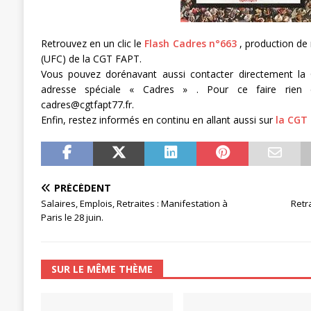
[ 27 avril 2024 ]
1er MAI 2024
ACTU
Retrouvez en un clic le
Flash Cadres n°663
, production de
(UFC) de la CGT FAPT.
Vous pouvez dorénavant aussi contacter directement la
adresse spéciale « Cadres » . Pour ce faire rien d
cadres@cgtfapt77.fr.
Enfin, restez informés en continu en allant aussi sur
la CGT 
PRÉCÉDENT
Salaires, Emplois, Retraites : Manifestation à
Retra
Paris le 28 juin.
SUR LE MÊME THÈME