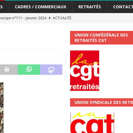
S
CADRES / COMMERCIAUX
RETRAITÉS
CONTAC
scope n°111 – Janvier 2024
ACTUALITÉ
me syndicat de la Banque Postale
ACTUALITÉ
UNION CONFÉDÉRALE DES
RETRAITÉS CGT
tiers Gardons la main sur nos congés !
ACTUALITÉ
 La CGT vous informe
SECTEUR POSTAL
changements et…. des augmentations pour les salariéS !!!
SECTEUR
jet de développement de la Direction Commerciale DDCE/Télévente :
UNION SYNDICALE DES RETR
vités Sociales et Culturelles : Un droit, pas un cadeau !
SECTEUR
 ChronoScope n°126
AUTRES TRACTS