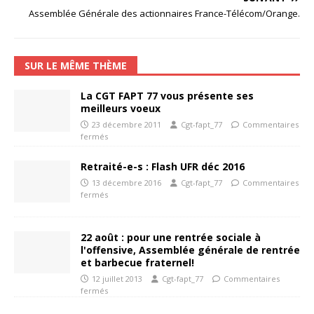
Assemblée Générale des actionnaires France-Télécom/Orange.
SUR LE MÊME THÈME
La CGT FAPT 77 vous présente ses
meilleurs voeux
23 décembre 2011
Cgt-fapt_77
Commentaires
fermés
Retraité-e-s : Flash UFR déc 2016
13 décembre 2016
Cgt-fapt_77
Commentaires
fermés
22 août : pour une rentrée sociale à
l'offensive, Assemblée générale de rentrée
et barbecue fraternel!
12 juillet 2013
Cgt-fapt_77
Commentaires
fermés