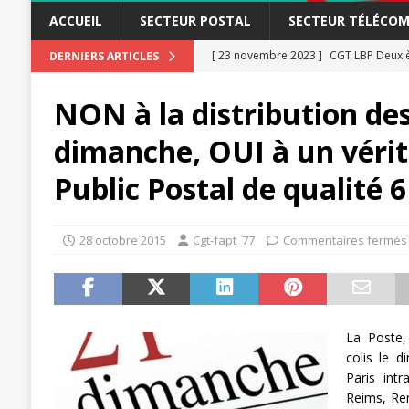
ACCUEIL
SECTEUR POSTAL
SECTEUR TÉLÉCOM
[ 23 novembre 2023 ]
CGT LBP Deuxiè
DERNIERS ARTICLES
[ 20 novembre 2023 ]
ACTUALITÉ
NON à la distribution des 
[ 15 novembre 2023 ]
Postières – Pos
dimanche, OUI à un vérit
[ 3 avril 2026 ]
la mutuelle à la poste
Public Postal de qualité 6
[ 3 avril 2026 ]
Mutuelle : encore des 
POSTAL
28 octobre 2015
Cgt-fapt_77
Commentaires fermés
[ 19 septembre 2025 ]
La Poste -Pro
SECTEUR POSTAL
[ 16 septembre 2025 ]
La Poste – Acti
POSTAL
La Poste,
colis le 
[ 11 septembre 2025 ]
Chronopost –
Paris intr
[ 27 avril 2024 ]
1er MAI 2024
Reims, Ren
ACTU