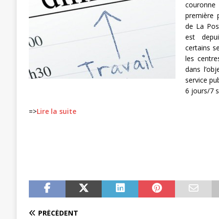
couronne e
[ 3 janvier 2024 ]
Chronopost: Chrono
première p
de La Post
est depu
certains 
les centre
dans l’obj
service pub
6 jours/7 s
=>
Lire la suite
PRÉCÉDENT