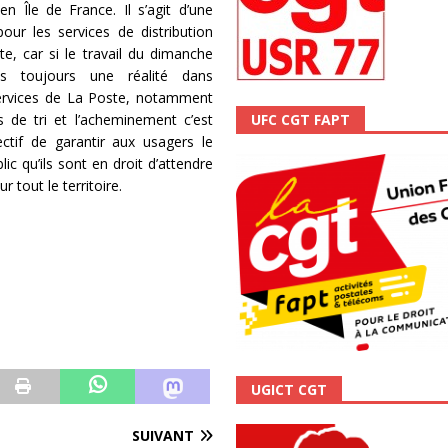
n Île de France. Il s’agit d’une
scope n°111 – Janvier 2024
ACTUALITÉ
our les services de distribution
e, car si le travail du dimanche
is toujours une réalité dans
services de La Poste, notamment
s de tri et l’acheminement c’est
UFC CGT FAPT
ectif de garantir aux usagers le
lic qu’ils sont en droit d’attendre
ur tout le territoire.
UGICT CGT
SUIVANT