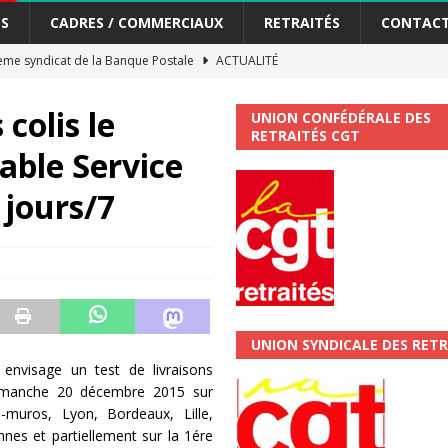
S
CADRES / COMMERCIAUX
RETRAITÉS
CONTAC
me syndicat de la Banque Postale
ACTUALITÉ
colis le
UNION CONFÉDÉRALE DES
tiers Gardons la main sur nos congés !
ACTUALITÉ
RETRAITÉS CGT
able Service
 La CGT vous informe
SECTEUR POSTAL
 jours/7
changements et…. des augmentations pour les salariéS !!!
SECTEUR
jet de développement de la Direction Commerciale DDCE/Télévente :
vités Sociales et Culturelles : Un droit, pas un cadeau !
SECTEUR
UNION SYNDICALE DES RETR
 envisage un test de livraisons
dimanche 20 décembre 2015 sur
 ChronoScope n°126
AUTRES TRACTS
a-muros, Lyon, Bordeaux, Lille,
nes et partiellement sur la 1ére
ALITÉ