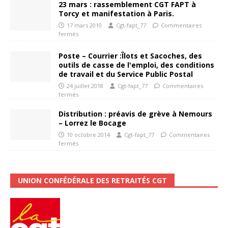
23 mars : rassemblement CGT FAPT à
Torcy et manifestation à Paris.
17 mars 2010
Cgt-fapt_77
Commentaires
fermés
Poste – Courrier :Îlots et Sacoches, des
outils de casse de l'emploi, des conditions
de travail et du Service Public Postal
24 juillet 2018
Cgt-fapt_77
Commentaires
fermés
Distribution : préavis de grève à Nemours
– Lorrez le Bocage
10 octobre 2014
Cgt-fapt_77
Commentaires
fermés
UNION CONFÉDÉRALE DES RETRAITÉS CGT