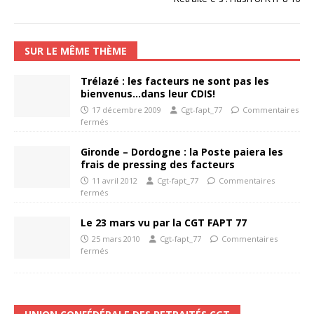
SUR LE MÊME THÈME
Trélazé : les facteurs ne sont pas les
bienvenus…dans leur CDIS!
17 décembre 2009
Cgt-fapt_77
Commentaires
fermés
Gironde – Dordogne : la Poste paiera les
frais de pressing des facteurs
11 avril 2012
Cgt-fapt_77
Commentaires
fermés
Le 23 mars vu par la CGT FAPT 77
25 mars 2010
Cgt-fapt_77
Commentaires
fermés