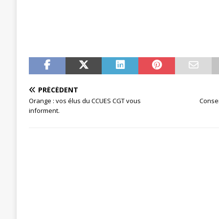
[ 27 avril 2024 ]
1er MAI 2024
ACTU
PRÉCÉDENT
Orange : vos élus du CCUES CGT vous
Consei
informent.