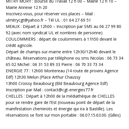
MITRY MORY : Bourse du Travail 12 h 00 – Mairie 12 h 10 –
Mairie Annexe 12 h 20
Inscrivez‐vous, pour réserver vos places – Mail :
ulmitrycgt@yahoo.fr – Tél UL : 01 64 27 69 51
MEAUX : Départ à 12h00 – Inscription par SMS au 06 27 99 80
92 (avec nom syndicat UL et nombres de personne)
COULOMMIERS : départ de coulommiers à 11h50 devant le
crédit agricole.
Départ de champs-sur-marne entre 12h30/12h40 devant le
château. Réservations par téléphone ou sms Nicolas : 06 73 34
65 02 Michel : 06 31 53 89 33 Pierre : 06 70 33 73 34
ENERGIE 77 : 12h00 Montereau (14 route de provins Agence
Edf) 12h30 Melun (Place Arthur Chaussy
13h00 Croissy Beaubourg (Bld Beaubourg Agence Edf)
Inscription par Mail : contact@cgt-energies77.fr
CHELLES : Départ à 12h00 de la médiathèque de CHELLES
pour se rendre gare de l’Est (nouveau point de départ de la
manifestation cheminots et énergie qui ira à Bastille). Les
réservations se font sur mon portable : 06.07.15.63.00. (Gilles)