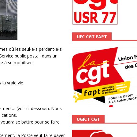
ALITÉ
UFC CGT FAPT
mes où les seul-e-s perdant-e-s
 Service public postal, dans un
 à se mobiliser:
 la vraie vie
ssement… (voir ci-dessous). Nous
ications.
UGICT CGT
voudra se battre pour se faire
tement, la Poste veut faire payer