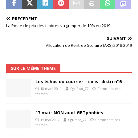
PRÉCÉDENT
La Poste : le prix des timbres va grimper de 10% en 2019
SUIVANT
Allocation de Rentrée Scolaire (ARS) 2018-2019
SUR LE MÊME THÈME
Les échos du courrier – colis- distri n°6
18 mars 2011
Cgt-fapt_77
Commentaires
fermés
17 mai : NON aux LGBTphobies.
15 mai 2017
Cgt-fapt_77
Commentaires
fermés