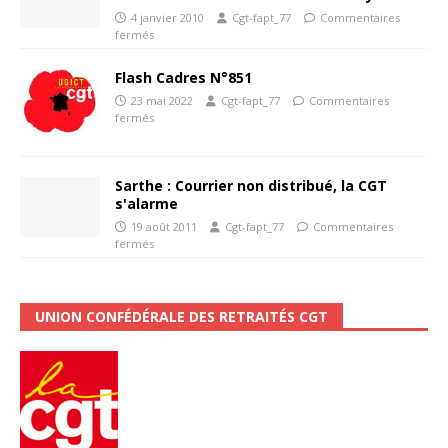
4 janvier 2010
Cgt-fapt_77
Commentaires
fermés
Flash Cadres N°851
23 mai 2022
Cgt-fapt_77
Commentaires
fermés
Sarthe : Courrier non distribué, la CGT
s'alarme
19 août 2011
Cgt-fapt_77
Commentaires
fermés
UNION CONFÉDÉRALE DES RETRAITÉS CGT