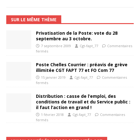
SUR LE MÊME THÈME
Privatisation de la Poste: vote du 28
septembre au 3 octobre.
7 septembre 2009
Cgt-fapt_77
Commentaires
fermés
Poste Chelles Courrier : préavis de grève
illimitée CGT FAPT 77 et FO Com 77
15 janvier 2019
Cgt-fapt_77
Commentaires
fermés
Distribution : casse de l’emploi, des
conditions de travail et du Service public :
il faut l’action en grand !
1 février 2018
Cgt-fapt_77
Commentaires
fermés