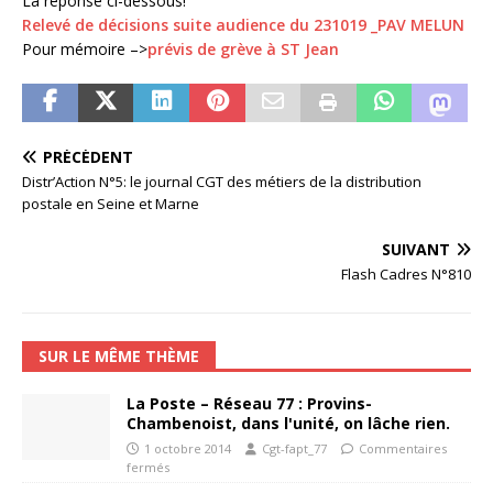
La réponse ci-dessous!
Relevé de décisions suite audience du 231019 _PAV MELUN
Pour mémoire –>
prévis de grève à ST Jean
PRÉCÉDENT
Distr’Action N°5: le journal CGT des métiers de la distribution
postale en Seine et Marne
SUIVANT
Flash Cadres N°810
SUR LE MÊME THÈME
La Poste – Réseau 77 : Provins-
Chambenoist, dans l'unité, on lâche rien.
1 octobre 2014
Cgt-fapt_77
Commentaires
fermés