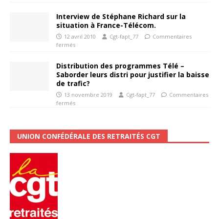
Interview de Stéphane Richard sur la
situation à France-Télécom.
12 avril 2010
Cgt-fapt_77
Commentaires
fermés
Distribution des programmes Télé –
Saborder leurs distri pour justifier la baisse
de trafic?
13 novembre 2019
Cgt-fapt_77
Commentaires
fermés
UNION CONFÉDÉRALE DES RETRAITÉS CGT