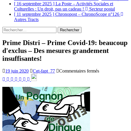
[ 16 septembre 2025 ]
La Poste – Activités Sociales et
Culturelles : Un droit, pas un cadeau !
Secteur postal
[ 11 septembre 2025 ]
Chronopost – ChronoScope n°126
Autres Tracts
Rechercher :
Prime Distri – Prime Covid-19: beaucoup
d'exclus – Des mesures grandement
insuffisantes!
sur
19 juin 2020
Cgt-fapt_77
Commentaires fermés
Prime
Distri
–
Prime
Covid-
19:
beaucoup
d'exclus
–
Des
mesures