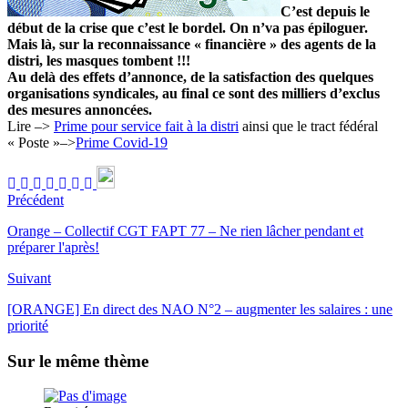
grandement
C’est depuis le
insuffisantes!
début de la crise que c’est le bordel. On n’va pas épiloguer.
Mais là, sur la reconnaissance « financière » des agents de la
distri, les masques tombent !!!
Au delà des effets d’annonce, de la satisfaction des quelques
organisations syndicales, au final ce sont des milliers d’exclus
des mesures annoncées.
Lire –>
Prime pour service fait à la distri
ainsi que le tract fédéral
« Poste »–>
Prime Covid-19
Précédent
Orange – Collectif CGT FAPT 77 – Ne rien lâcher pendant et
préparer l'après!
Suivant
[ORANGE] En direct des NAO N°2 – augmenter les salaires : une
priorité
Sur le même thème