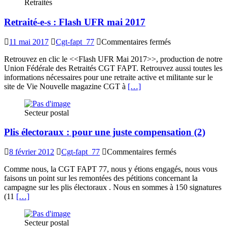
Retraités
Retraité-e-s : Flash UFR mai 2017
sur
11 mai 2017
Cgt-fapt_77
Commentaires fermés
Retraité-
Retrouvez en clic le <<Flash UFR Mai 2017>>, production de notre
e-
Union Fédérale des Retraités CGT FAPT. Retrouvez aussi toutes les
s
informations nécessaires pour une retraite active et militante sur le
:
site de Vie Nouvelle magazine CGT à
[…]
Flash
UFR
mai
Secteur postal
2017
Plis électoraux : pour une juste compensation (2)
sur
8 février 2012
Cgt-fapt_77
Commentaires fermés
Plis
Comme nous, la CGT FAPT 77, nous y étions engagés, nous vous
électoraux
faisons un point sur les remontées des pétitions concernant la
:
campagne sur les plis électoraux . Nous en sommes à 150 signatures
pour
(11
[…]
une
juste
compensation
Secteur postal
(2)