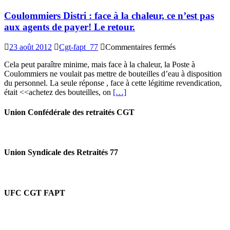
Coulommiers Distri : face à la chaleur, ce n’est pas
aux agents de payer! Le retour.
sur
23 août 2012
Cgt-fapt_77
Commentaires fermés
Coulommiers
Cela peut paraître minime, mais face à la chaleur, la Poste à
Distri
Coulommiers ne voulait pas mettre de bouteilles d’eau à disposition
:
du personnel. La seule réponse , face à cette légitime revendication,
face
était <<achetez des bouteilles, on
[…]
à
la
chaleur,
Union Confédérale des retraités CGT
ce
n’est
pas
aux
Union Syndicale des Retraités 77
agents
de
payer!
Le
UFC CGT FAPT
retour.