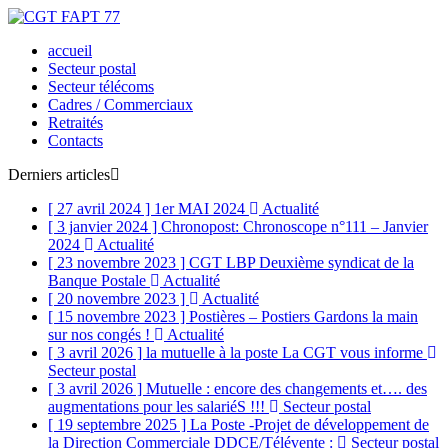
accueil
Secteur postal
Secteur télécoms
Cadres / Commerciaux
Retraités
Contacts
Derniers articles
[ 27 avril 2024 ]
1er MAI 2024
Actualité
[ 3 janvier 2024 ]
Chronopost: Chronoscope n°111 – Janvier
2024
Actualité
[ 23 novembre 2023 ]
CGT LBP Deuxième syndicat de la
Banque Postale
Actualité
[ 20 novembre 2023 ]
Actualité
[ 15 novembre 2023 ]
Postières – Postiers Gardons la main
sur nos congés !
Actualité
[ 3 avril 2026 ]
la mutuelle à la poste La CGT vous informe
Secteur postal
[ 3 avril 2026 ]
Mutuelle : encore des changements et…. des
augmentations pour les salariéS !!!
Secteur postal
[ 19 septembre 2025 ]
La Poste -Projet de développement de
la Direction Commerciale DDCE/Télévente :
Secteur postal