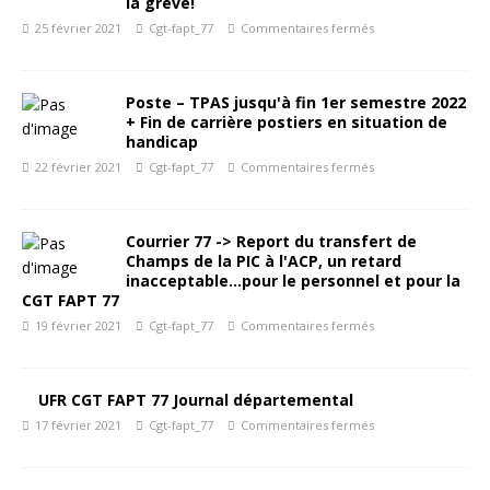
la grève!
25 février 2021
Cgt-fapt_77
Commentaires fermés
Poste – TPAS jusqu'à fin 1er semestre 2022
+ Fin de carrière postiers en situation de
handicap
22 février 2021
Cgt-fapt_77
Commentaires fermés
Courrier 77 -> Report du transfert de
Champs de la PIC à l'ACP, un retard
inacceptable…pour le personnel et pour la
CGT FAPT 77
19 février 2021
Cgt-fapt_77
Commentaires fermés
UFR CGT FAPT 77 Journal départemental
17 février 2021
Cgt-fapt_77
Commentaires fermés