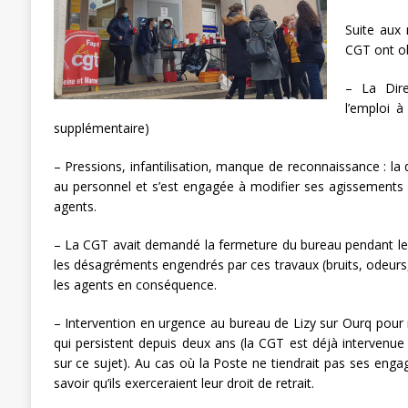
[ 3 janvier 2024 ]
Chronopost: Chrono
Suite aux 
CGT ont ob
– La Dire
l’emploi à
supplémentaire)
– Pressions, infantilisation, manque de reconnaissance : la 
au personnel et s’est engagée à modifier ses agissements a
agents.
– La CGT avait demandé la fermeture du bureau pendant les
les désagréments engendrés par ces travaux (bruits, odeur
les agents en conséquence.
– Intervention en urgence au bureau de Lizy sur Ourq pour r
qui persistent depuis deux ans (la CGT est déjà intervenue
sur ce sujet). Au cas où la Poste ne tiendrait pas ses enga
savoir qu’ils exerceraient leur droit de retrait.