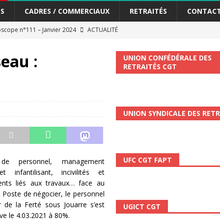
S
CADRES / COMMERCIAUX
RETRAITÉS
CONTAC
me syndicat de la Banque Postale
ACTUALITÉ
eau :
UNION CONFÉDÉRALE DES
tiers Gardons la main sur nos congés !
ACTUALITÉ
RETRAITÉS CGT
 La CGT vous informe
SECTEUR POSTAL
changements et…. des augmentations pour les salariéS !!!
SECTEUR
UNION SYNDICALE DES RETR
et de développement de la Direction Commerciale DDCE/Télévente :
UFC CGT FAPT
de personnel, management
vités Sociales et Culturelles : Un droit, pas un cadeau !
SECTEUR
t infantilisant, incivilités et
nts liés aux travaux… face au
a Poste de négocier, le personnel
 ChronoScope n°126
AUTRES TRACTS
 de la Ferté sous Jouarre s’est
UGICT CGT
ALITÉ
ve le 4.03.2021 à 80%.