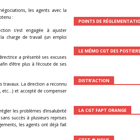
scope n°111 – Janvier 2024
ACTUALITÉ
négociations, les agents avec la
tenu :
POINTS DE RÉGLEMENTATI
ction s’est engagée à ajuster
 la charge de travail (un emploi
LE MÉMO CGT DES POSTIER
directrice a présenté ses excuses
fin d’être plus à l‘écoute de ses
DISTR’ACTION
 travaux. La direction a reconnu
s, etc…) et accepté de compenser
LA CGT FAPT ORANGE
égler les problèmes d’insalubrité
 sans succès à plusieurs reprises
gements, les agents ont déjà fait
C’EST @ NOUS