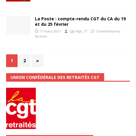
La Poste : compte-rendu CGT du CA du 19
et du 25 février
17 mars 2021
Cgt-fapt_77
Commentaires
fermés
1
2
»
UNION CONFÉDÉRALE DES RETRAITÉS CGT