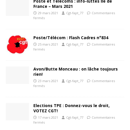
Poste et Télécoms : info-luttes Île de
France – Mars 2021
29 mars 2021
Cgt-fapt_77
Commentaires
fermés
Poste/Télécom : Flash Cadres n°834
25 mars 2021
Cgt-fapt_77
Commentaires
fermés
Avon/Butte Monceau : on lâche toujours
rien!
23 mars 2021
Cgt-fapt_77
Commentaires
fermés
Elections TPE : Donnez-vous le droit,
VOTEZ CGT!
17 mars 2021
Cgt-fapt_77
Commentaires
fermés