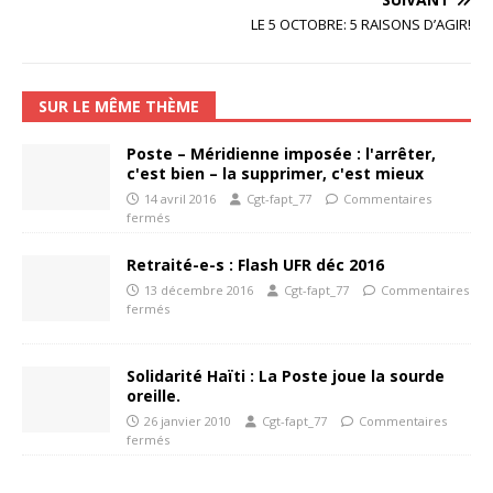
LE 5 OCTOBRE: 5 RAISONS D’AGIR!
SUR LE MÊME THÈME
Poste – Méridienne imposée : l'arrêter,
c'est bien – la supprimer, c'est mieux
14 avril 2016
Cgt-fapt_77
Commentaires
fermés
Retraité-e-s : Flash UFR déc 2016
13 décembre 2016
Cgt-fapt_77
Commentaires
fermés
Solidarité Haïti : La Poste joue la sourde
oreille.
26 janvier 2010
Cgt-fapt_77
Commentaires
fermés