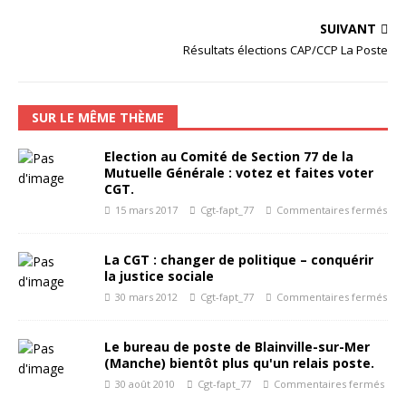
SUIVANT
Résultats élections CAP/CCP La Poste
SUR LE MÊME THÈME
Election au Comité de Section 77 de la
Mutuelle Générale : votez et faites voter
CGT.
15 mars 2017
Cgt-fapt_77
Commentaires fermés
La CGT : changer de politique – conquérir
la justice sociale
30 mars 2012
Cgt-fapt_77
Commentaires fermés
Le bureau de poste de Blainville-sur-Mer
(Manche) bientôt plus qu'un relais poste.
30 août 2010
Cgt-fapt_77
Commentaires fermés