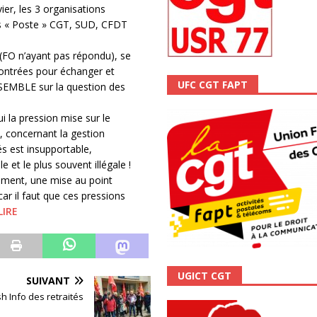
ier, les 3 organisations
ALITÉ
s « Poste » CGT, SUD, CFDT
(FO n’ayant pas répondu), se
ontrées pour échanger et
UFC CGT FAPT
SEMBLE sur la question des
i la pression mise sur le
, concernant la gestion
s est insupportable,
le et le plus souvent illégale !
ment, une mise au point
ar il faut que ces pressions
LIRE
UGICT CGT
SUIVANT
sh Info des retraités