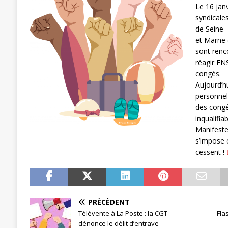
Le 16 janv
[ 27 avril 2024 ]
1er MAI 2024
ACTU
syndicale
de Seine
et Marne 
sont renc
réagir EN
congés.
Aujourd’hu
personnel
des congé
inqualifiab
Manifeste
s’impose c
cessent !
PRÉCÉDENT
Télévente à La Poste : la CGT
Fla
dénonce le délit d’entrave