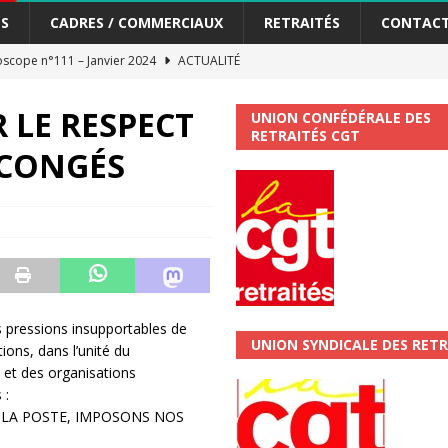
S
CADRES / COMMERCIAUX
RETRAITÉS
CONTAC
scope n°111 – Janvier 2024
ACTUALITÉ
me syndicat de la Banque Postale
ACTUALITÉ
R LE RESPECT
UNION CONFÉDÉRALE DES
RETRAITÉS CGT
 CONGÉS
tiers Gardons la main sur nos congés !
ACTUALITÉ
 La CGT vous informe
SECTEUR POSTAL
changements et…. des augmentations pour les salariéS !!!
SECTEUR
jet de développement de la Direction Commerciale DDCE/Télévente :
s pressions insupportables de
UNION SYNDICALE DES RETR
ions, dans l’unité du
vités Sociales et Culturelles : Un droit, pas un cadeau !
SECTEUR
 et des organisations
 :
 LA POSTE, IMPOSONS NOS
 ChronoScope n°126
AUTRES TRACTS