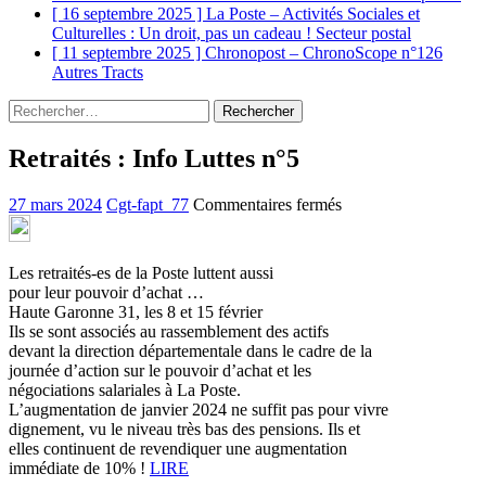
[ 16 septembre 2025 ]
La Poste – Activités Sociales et
Culturelles : Un droit, pas un cadeau !
Secteur postal
[ 11 septembre 2025 ]
Chronopost – ChronoScope n°126
Autres Tracts
Rechercher :
Retraités : Info Luttes n°5
sur
27 mars 2024
Cgt-fapt_77
Commentaires fermés
Retraités
:
Info
Les retraités-es de la Poste luttent aussi
Luttes
pour leur pouvoir d’achat …
n°5
Haute Garonne 31, les 8 et 15 février
Ils se sont associés au rassemblement des actifs
devant la direction départementale dans le cadre de la
journée d’action sur le pouvoir d’achat et les
négociations salariales à La Poste.
L’augmentation de janvier 2024 ne suffit pas pour vivre
dignement, vu le niveau très bas des pensions. Ils et
elles continuent de revendiquer une augmentation
immédiate de 10% !
LIRE