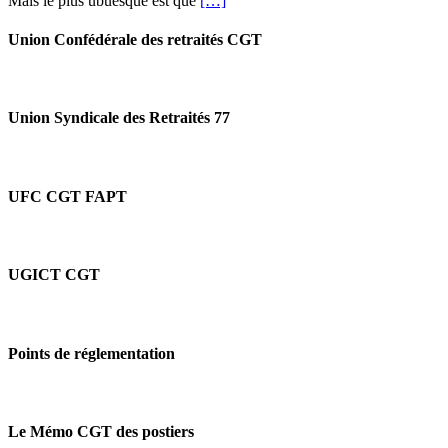
Mais le plus ubuesque est que
[…]
Tournées
France
à
découvert
Union Confédérale des retraités CGT
et
saisonniers
renvoyés!
Union Syndicale des Retraités 77
UFC CGT FAPT
UGICT CGT
Points de réglementation
Le Mémo CGT des postiers