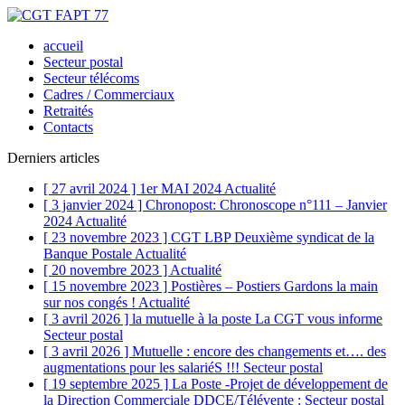
accueil
Secteur postal
Secteur télécoms
Cadres / Commerciaux
Retraités
Contacts
Derniers articles
[ 27 avril 2024 ]
1er MAI 2024
Actualité
[ 3 janvier 2024 ]
Chronopost: Chronoscope n°111 – Janvier
2024
Actualité
[ 23 novembre 2023 ]
CGT LBP Deuxième syndicat de la
Banque Postale
Actualité
[ 20 novembre 2023 ]
Actualité
[ 15 novembre 2023 ]
Postières – Postiers Gardons la main
sur nos congés !
Actualité
[ 3 avril 2026 ]
la mutuelle à la poste La CGT vous informe
Secteur postal
[ 3 avril 2026 ]
Mutuelle : encore des changements et…. des
augmentations pour les salariéS !!!
Secteur postal
[ 19 septembre 2025 ]
La Poste -Projet de développement de
la Direction Commerciale DDCE/Télévente :
Secteur postal