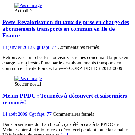
à
l'insupportable,
Actualité
UNITÉ
SYNDICALE!!
Poste-Revalorisation du taux de prise en charge des
abonnements transports en commun en Ile de
France
sur
13 janvier 2012
Cgt-fapt_77
Commentaires fermés
Poste-
Retrouvez en un clic, les nouveaux barèmes concernant la prise en
Revalorisation
charge par la Poste d’une partie des abonnements transports en
du
commun en Île de France. Lire==>CORP-DRHRS-2012-0009
taux
de
prise
Secteur postal
en
charge
Melun PPDC : Tournées à découvert et saisonniers
des
abonnements
renvoyés!
transports
en
sur
14 août 2009
Cgt-fapt_77
Commentaires fermés
commun
Melun
en
Dans la semaine du 3 au 8 août, ça a été la cata à la PPDC de
PPDC
Ile
Melun : entre 4 et 6 tournées à découvert pendant toute la semaine.
:
de