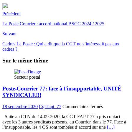
Précédent
La Poste Courrier : accord national BSCC 2024 / 2025
Suivant
Cadres La Poste : Qui a dit que la CGT ne s’intéressait pas aux
cadres ?
Sur le même thème
Secteur postal
Poste-Courrier 77: face à l'insupportable, UNITÉ
SYNDICALE!!!
sur
18 septembre 2020
Cgt-fapt_77
Commentaires fermés
Poste-
Suite au CTN du 14-09-2020, la CGT FAPT 77 a pris contact
Courrier
avec les 3 autres syndicats présents, au Courrier, dans le 77. Face à
77:
l’insupportable, les 4 OS sont tombées d’accord sur une
[…]
face