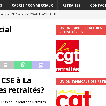
S
CADRES / COMMERCIAUX
RETRAITÉS
CONTAC
me syndicat de la Banque Postale
ACTUALITÉ
cial
UNION CONFÉDÉRALE DES
tiers Gardons la main sur nos congés !
ACTUALITÉ
RETRAITÉS CGT
 La CGT vous informe
SECTEUR POSTAL
changements et…. des augmentations pour les salariéS !!!
SECTEUR
jet de développement de la Direction Commerciale DDCE/Télévente :
 CSE à La
vités Sociales et Culturelles : Un droit, pas un cadeau !
SECTEUR
UNION SYNDICALE DES RETR
es retraités?
 ChronoScope n°126
AUTRES TRACTS
L’Union Fédéral des Retraités
ALITÉ