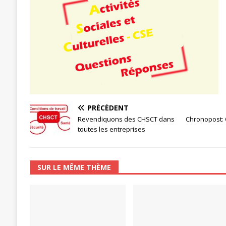
[ 3 janvier 2024 ]
Chronopost: Chrono
PRÉCÉDENT
Revendiquons des CHSCT dans
Chronopost:
toutes les entreprises
SUR LE MÊME THÈME