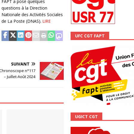
FAPT a posé quelques
scope n°111 – Janvier 2024
ACTUALITÉ
questions à la Direction
Nationale des Activités Sociales
de La Poste (DNAS).
LIRE
UFC CGT FAPT
SUIVANT
 Chronoscope n°117
– Juillet-Août 2024
UGICT CGT