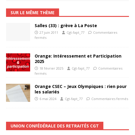
SUR LE MÊME THÈME
Salles (33) : grève à La Poste
27 juin 2011
Cgt-fapt_77
Commentaires
fermés
Orange: Intéressement et Participation
2025
18 février 2025
Cgt-fapt_77
Commentaires
fermés
Orange CSEC – Jeux Olympiques : rien pour
les salariés
6 mai 2024
Cgt-fapt_77
Commentaires fermés
UNION CONFÉDÉRALE DES RETRAITÉS CGT