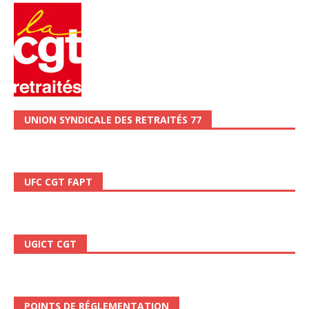
UNION SYNDICALE DES RETRAITÉS 77
UFC CGT FAPT
UGICT CGT
POINTS DE RÉGLEMENTATION