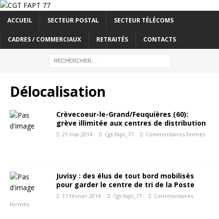
ACCUEIL
SECTEUR POSTAL
SECTEUR TÉLÉCOMS
CADRES / COMMERCIAUX
RETRAITÉS
CONTACTS
Délocalisation
Crèvecoeur-le-Grand/Feuquières (60):
grève illimitée aux centres de distribution
21 mai 2014
Cgt-fapt_77
Commentaires fermés
Juvisy : des élus de tout bord mobilisés
pour garder le centre de tri de la Poste
17 février 2014
Cgt-fapt_77
Commentaires
fermés