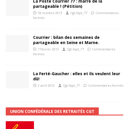
La Poste Courrier 77 : marre de la
partageable ! (Pétition)
18 octobre 2013
Cgt-fapt_77
Commentaires
fermés
Courrier : bilan des semaines de
partageable en Seine et Marne.
7 février 2013
Cgt-fapt_77
Commentaires
fermés
La Ferté-Gaucher : elles et ils veulent leur
dû!
2 avril 2012
Cgt-fapt_77
Commentaires fermés
UNION CONFÉDÉRALE DES RETRAITÉS CGT