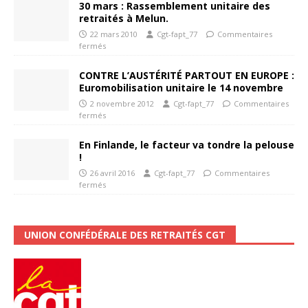
30 mars : Rassemblement unitaire des
retraités à Melun.
22 mars 2010
Cgt-fapt_77
Commentaires
fermés
CONTRE L’AUSTÉRITÉ PARTOUT EN EUROPE :
Euromobilisation unitaire le 14 novembre
2 novembre 2012
Cgt-fapt_77
Commentaires
fermés
En Finlande, le facteur va tondre la pelouse
!
26 avril 2016
Cgt-fapt_77
Commentaires
fermés
UNION CONFÉDÉRALE DES RETRAITÉS CGT