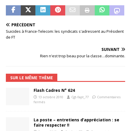
PRÉCÉDENT
Suicides à France-Telecom: les syndicats s'adressent au Président
de FT
SUIVANT
Rien n'est trop beau pour la classe…dominante.
SUR LE MÊME THÈME
Flash Cadres N° 624
13 octobre 2010
Cgt-fapt_77
Commentaires
fermés
La poste – entretiens d’appréciation : se
faire respecter !!