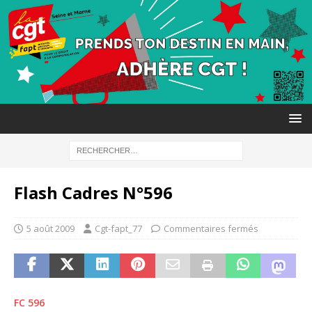
Flash Cadres N°596
5 août 2009
Cgt-fapt_77
Commentaires fermés
FC 596